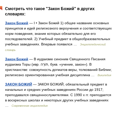
Смотреть что такое "Закон Божий" в других
словарях:
Закон Божий
— I • Закон Божий 1) общее название основных
принципов и идей религиозного вероучения и соответствующих
норм поведения, знание которых обязательно для его
последователей. 2) Учебный предмет в общеобразовательных
учебных заведениях. Впервые появился …
Энциклопедический
словарь
Закон Божий
— В иудаизме синоним Священного Писания
иудаизма Торы (ивр. תּוֹרָה‎, букв. «учение, закон»). В
христианстве: совокупность догматов веры, толкований Библии;
религиозно ориентированная учебная дисциплина …
Википедия
ЗАКОН БОЖИЙ
— ЗАКОН БОЖИЙ, обязательный предмет в
начальных и средних учебных заведениях России до 1917;
преподавался священнослужителями. С 1990 х гг. преподается
в воскресных школах и некоторых других учебных заведениях
…
Современная энциклопедия