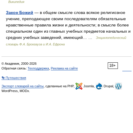
Википедия
Закон Божий
— в общем смысле слова всякое религиозное
учение, преподающее своим последователям обязательные
нравственные правила жизни и деятельности; в смысле более
специальном один из главных учебных предметов начальных и
средних учебных заведений, имеющий… …
Энциклопедический
словарь Ф.А. Брокгауза и И.А. Ефрона
© Академик, 2000-2026
18+
Обратная связь:
Техподдержка
,
Реклама на сайте
👣 Путешествия
Экспорт словарей на сайты
, сделанные на PHP,
Joomla,
Drupal,
WordPress, MODx.